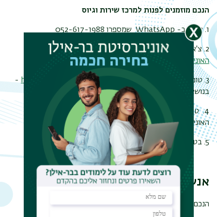
הנכם מוזמנים לפנות למרכז שירות וגיוס
1. צ'אט ב-
WhatsApp
שמספרו 052-617-1988
2. צ'אט באמצעות המסנג'ר
בדף הפייסבוק הרשמי של
האוניברסיטה
.
3. טופס פנייה -
https://inbar.biu.ac.il/ApplicationForm
-
בנושאי שירות לסטודנטים בלבד.
4. טופס השארת פרטים בקצה השמאלי של הדף הראשי של
האוניברסיטה - למתעניינים בלבד.
5. בטלפון 9392* או 03-5317000
אנשי סגל אקדמי
הנכם מוזמנים לפנות ל
יועץ המחשוב
אצלכם במחלקה